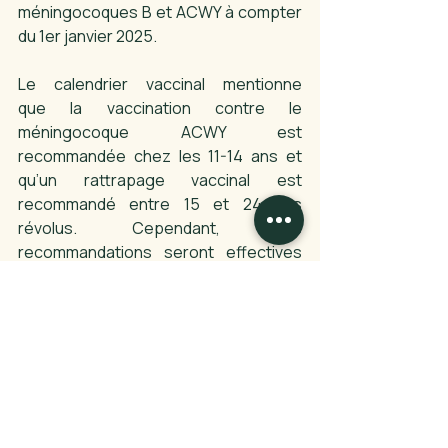
méningocoques B et ACWY à compter 
du 1er janvier 2025. 
Le calendrier vaccinal mentionne 
que la vaccination contre le 
méningocoque ACWY est 
recommandée chez les 11-14 ans et 
qu’un rattrapage vaccinal est 
recommandé entre 15 et 24 ans 
révolus. Cependant, ces 
recommandations seront effectives 
uniquement lorsque le vaccin sera pris 
en charge par l’Assurance Maladie au 
titre du droit commun.
À ce jour, la prise en charge en 
population générale porte sur la 
vaccination contre le Méningocoque 
B recommandée chez tous les 